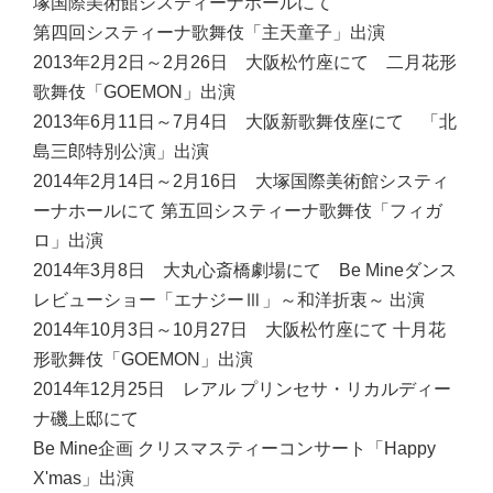
塚国際美術館システィーナホールにて
第四回システィーナ歌舞伎「主天童子」出演
2013年2月2日～2月26日 大阪松竹座にて 二月花形
歌舞伎「GOEMON」出演
2013年6月11日～7月4日 大阪新歌舞伎座にて 「北
島三郎特別公演」出演
2014年2月14日～2月16日 大塚国際美術館システィ
ーナホールにて 第五回システィーナ歌舞伎「フィガ
ロ」出演
2014年3月8日 大丸心斎橋劇場にて Be Mineダンス
レビューショー「エナジーⅢ」～和洋折衷～ 出演
2014年10月3日～10月27日 大阪松竹座にて 十月花
形歌舞伎「GOEMON」出演
2014年12月25日 レアル プリンセサ・リカルディー
ナ磯上邸にて
Be Mine企画 クリスマスティーコンサート「Happy
X'mas」出演