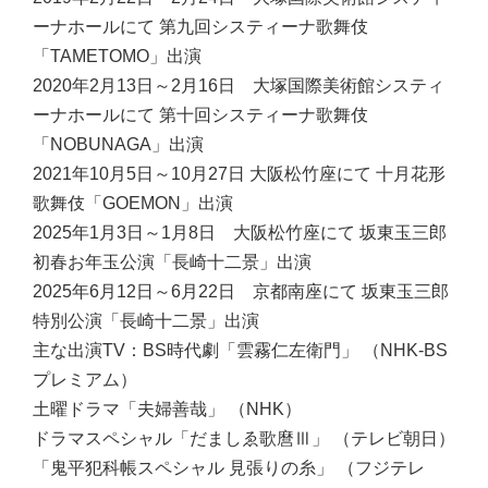
ーナホールにて 第九回システィーナ歌舞伎
「TAMETOMO」出演
2020年2月13日～2月16日 大塚国際美術館システィ
ーナホールにて 第十回システィーナ歌舞伎
「NOBUNAGA」出演
2021年10月5日～10月27日 大阪松竹座にて 十月花形
歌舞伎「GOEMON」出演
2025年1月3日～1月8日 大阪松竹座にて 坂東玉三郎
初春お年玉公演「長崎十二景」出演
2025年6月12日～6月22日 京都南座にて 坂東玉三郎
特別公演「長崎十二景」出演
主な出演TV：
BS時代劇「雲霧仁左衛門」 （NHK-BS
プレミアム）
土曜ドラマ「夫婦善哉」 （NHK）
ドラマスペシャル「だましゑ歌麿Ⅲ」 （テレビ朝日）
「鬼平犯科帳スペシャル 見張りの糸」 （フジテレ