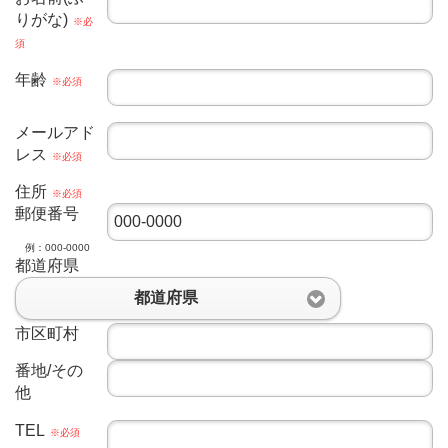
りがな)
※必
須
年齢
※必須
メールアド
レス
※必須
住所
※必須
郵便番号
例：000-0000
都道府県
都道府県
市区町村
番地/その
他
TEL
※必須