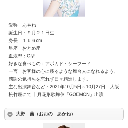
愛称：
あやね
誕生日：
９月２１日生
身長：
１５６cm
星座：
おとめ座
血液型：
O型
好きな食べもの：
アボカド・シーフード
一言：
お客様の心に残るような舞台人になれるよう、
感謝の気持ちを忘れず日々精進します。
主な出演舞台など：
2021年10月5日～10月27日 大阪
松竹座にて 十月花形歌舞伎「GOEMON」出演
大野 茜（おおの あかね）