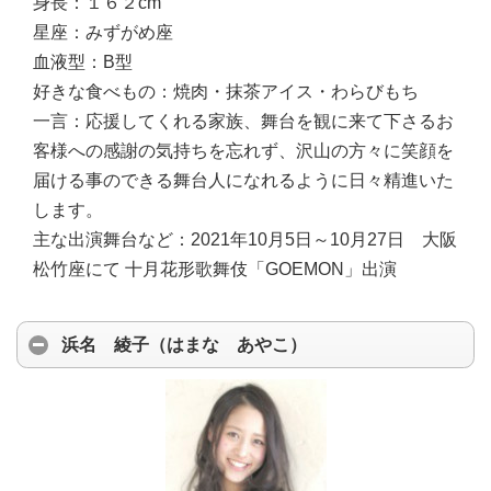
身長：
１６２cm
星座：
みずがめ座
血液型：
B型
好きな食べもの：
焼肉・抹茶アイス・わらびもち
一言：
応援してくれる家族、舞台を観に来て下さるお
客様への感謝の気持ちを忘れず、沢山の方々に笑顔を
届ける事のできる舞台人になれるように日々精進いた
します。
主な出演舞台など：
2021年10月5日～10月27日 大阪
松竹座にて 十月花形歌舞伎「GOEMON」出演
浜名 綾子（はまな あやこ）