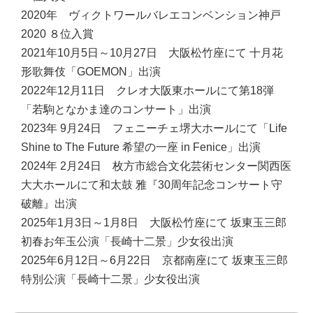
2020年 ヴィクトワールバレエコンベンション神戸
2020 ８位入賞
2021年10月5日～10月27日 大阪松竹座にて 十月花
形歌舞伎「GOEMON」出演
2022年12月11日 クレオ大阪東ホールにて第18弾
「若駒となかま達のコンサート」出演
2023年 9月24日 フェニーチェ堺大ホールにて「Life
Shine to The Future 希望の一座 in Fenice」出演
2024年 2月24日 枚方市総合文化芸術センター関西医
大大ホールにて和太鼓 雅『30周年記念コンサート守
破離』出演
2025年1月3日～1月8日 大阪松竹座にて 坂東玉三郎
初春お年玉公演「長崎十二景」少女役出演
2025年6月12日～6月22日 京都南座にて 坂東玉三郎
特別公演「長崎十二景」少女役出演