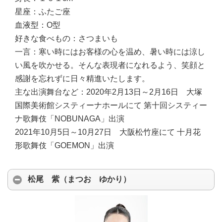
星座：
ふたご座
血液型：
O型
好きな食べもの：
さつまいも
一言：
寒い時にはお客様の心を温め、暑い時には涼し
い風を吹かせる。そんな表現者になれるよう、笑顔と
感謝を忘れずに日々精進いたします。
主な出演舞台など：
2020年2月13日～2月16日 大塚
国際美術館システィーナホールにて 第十回システィー
ナ歌舞伎「NOBUNAGA」出演
2021年10月5日～10月27日 大阪松竹座にて 十月花
形歌舞伎「GOEMON」出演
松尾 紫（まつお ゆかり）