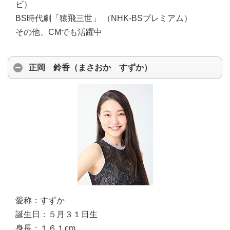
ビ）
BS時代劇「猿飛三世」 （NHK-BSプレミアム）
その他、CMでも活躍中
正岡 鈴香（まさおか すずか）
愛称：
すずか
誕生日：
５月３１日生
身長：
１６１cm