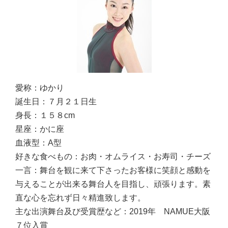
愛称：
ゆかり
誕生日：
７月２１日生
身長：
１５８cm
星座：
かに座
血液型：
A型
好きな食べもの：
お肉・オムライス・お寿司・チーズ
一言：
舞台を観に来て下さったお客様に笑顔と感動を
与えることが出来る舞台人を目指し、頑張ります。素
直な心を忘れず日々精進致します。
主な出演舞台及び受賞歴など：
2019年 NAMUE大阪
７位入賞