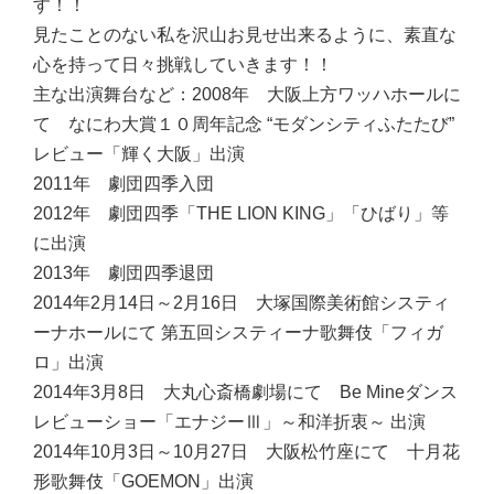
す！！
見たことのない私を沢山お見せ出来るように、素直な
心を持って日々挑戦していきます！！
主な出演舞台など：
2008年 大阪上方ワッハホールに
て なにわ大賞１０周年記念 “モダンシティふたたび”
レビュー「輝く大阪」出演
2011年 劇団四季入団
2012年 劇団四季「THE LION KING」「ひばり」等
に出演
2013年 劇団四季退団
2014年2月14日～2月16日 大塚国際美術館システィ
ーナホールにて 第五回システィーナ歌舞伎「フィガ
ロ」出演
2014年3月8日 大丸心斎橋劇場にて Be Mineダンス
レビューショー「エナジーⅢ」～和洋折衷～ 出演
2014年10月3日～10月27日 大阪松竹座にて 十月花
形歌舞伎「GOEMON」出演