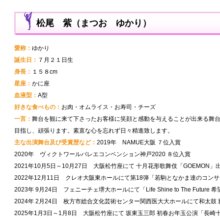
松尾 紫（まつお ゆかり）
愛称：
ゆかり
誕生日：
７月２１日生
身長：
１５８cm
星座：
かに座
血液型：
A型
好きな食べもの：
お肉・オムライス・お寿司・チーズ
一言：
舞台を観に来て下さったお客様に笑顔と感動を与えることが出来る舞
目指し、頑張ります。素直な心を忘れず日々精進致します。
主な出演舞台及び受賞歴など：
2019年 NAMUE大阪 ７位入賞
2020年 ヴィクトワールバレエコンベンション神戸2020 ８位入賞
2021年10月5日～10月27日 大阪松竹座にて 十月花形歌舞伎「GOEMON」
2022年12月11日 クレオ大阪東ホールにて第18弾「若駒となかま達のコン
2023年 9月24日 フェニーチェ堺大ホールにて「Life Shine to The Future 希
2024年 2月24日 枚方市総合文化芸術センター関西医大大ホールにて和太鼓
2025年1月3日～1月8日 大阪松竹座にて 坂東玉三郎 初春お年玉公演「長