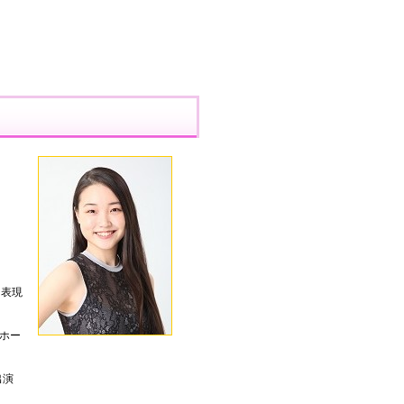
な表現
ナホー
出演