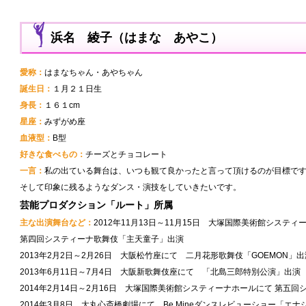
浜名 綾子（はまな あやこ）
愛称：
はまなちゃん・あやちゃん
誕生日：
１月２１日生
身長：
１６１cm
星座：
みずがめ座
血液型：
B型
好きな食べもの：
チーズとチョコレート
一言：
私の出ている舞台は、いつも観て良かったと言って頂けるのが目標で
そして印象に残るようなダンス・演技をしていきたいです。
芸能プロダクション「ルート」所属
主な出演舞台など：
2012年11月13日～11月15日 大塚国際美術館システ
第四回システィーナ歌舞伎「主天童子」出演
2013年2月2日～2月26日 大阪松竹座にて 二月花形歌舞伎「GOEMON」出
2013年6月11日～7月4日 大阪新歌舞伎座にて 「北島三郎特別公演」出演
2014年2月14日～2月16日 大塚国際美術館システィーナホールにて 第五
2014年3月8日 大丸心斎橋劇場にて Be Mineダンスレビューショー「エナ