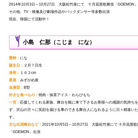
2014年10月3日～10月27日 大阪松竹座にて 十月花形歌舞伎「GOEMON
その他、TV・映像及び劇場作品やバックダンサー等多数出演
現在、韓国にて活動中！
小島 仁那（こじま にな）
愛称：
にな
誕生日：
２月７日生
身長：
１６２cm
星座：
みずがめ座
血液型：
B型
好きな食べもの：
焼肉・抹茶アイス・わらびもち
一言：
応援してくれる家族、舞台を観に来て下さるお客様への感謝の気持ち
ず、沢山の方々に笑顔を届ける事のできる舞台人になれるように日々精進い
す。
主な出演舞台など：
2021年10月5日～10月27日 大阪松竹座にて 十月花形
「GOEMON」出演