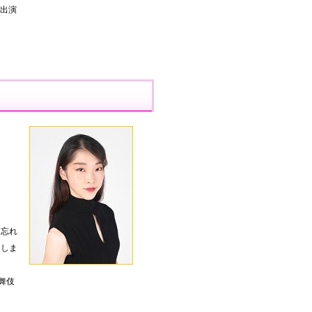
」出演
を忘れ
たしま
歌舞伎