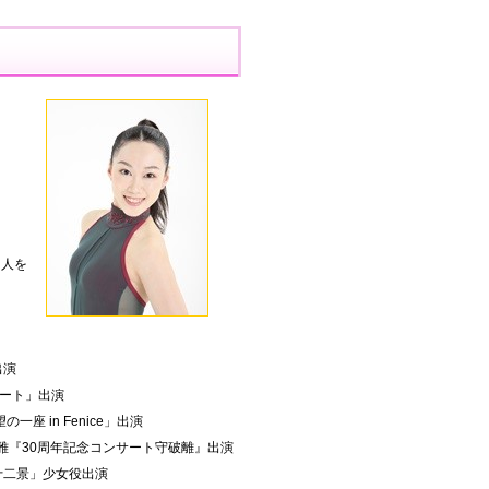
台人を
出演
サート」出演
望の一座 in Fenice」出演
 雅『30周年記念コンサート守破離』出演
崎十二景」少女役出演