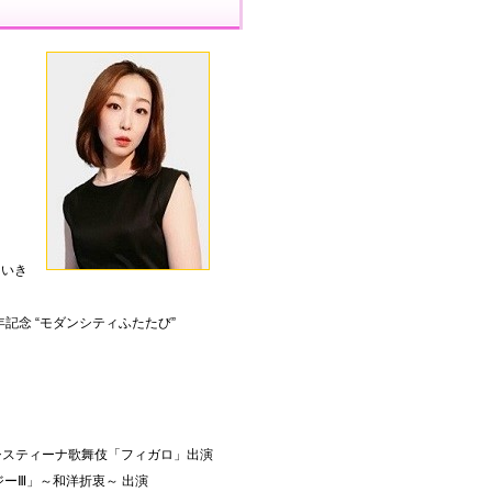
ていき
記念 “モダンシティふたたび”
回システィーナ歌舞伎「フィガロ」出演
ジーⅢ」～和洋折衷～ 出演