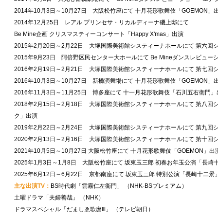
2014年10月3日～10月27日 大阪松竹座にて 十月花形歌舞伎「GOEMON」
2014年12月25日 レアル プリンセサ・リカルディーナ磯上邸にて
Be Mine企画 クリスマスティーコンサート「Happy X'mas」出演
2015年2月20日～2月22日 大塚国際美術館システィーナホールにて 第六
2015年9月23日 阿倍野区民センター大ホールにて Be Mineダンスレビュ
2016年2月19日～2月21日 大塚国際美術館システィーナホールにて 第七
2016年10月3日～10月27日 新橋演舞場にて 十月花形歌舞伎「GOEMON」
2016年11月3日～11月25日 博多座にて 十一月花形歌舞伎「石川五右衛門
2018年2月15日～2月18日 大塚国際美術館システィーナホールにて 第八回
ク」出演
2019年2月22日～2月24日 大塚国際美術館システィーナホールにて 第九回
2020年2月13日～2月16日 大塚国際美術館システィーナホールにて 第十回
2021年10月5日～10月27日 大阪松竹座にて 十月花形歌舞伎「GOEMON」出
2025年1月3日～1月8日 大阪松竹座にて 坂東玉三郎 初春お年玉公演「長崎
2025年6月12日～6月22日 京都南座にて 坂東玉三郎 特別公演「長崎十二景
主な出演TV：
BS時代劇「雲霧仁左衛門」 （NHK-BSプレミアム）
土曜ドラマ「夫婦善哉」 （NHK）
ドラマスペシャル「だましゑ歌麿Ⅲ」 （テレビ朝日）