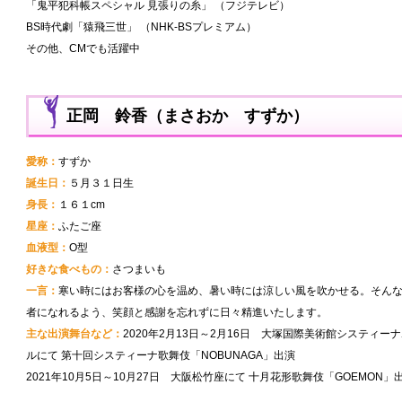
「鬼平犯科帳スペシャル 見張りの糸」 （フジテレビ）
BS時代劇「猿飛三世」 （NHK-BSプレミアム）
その他、CMでも活躍中
正岡 鈴香（まさおか すずか）
愛称：
すずか
誕生日：
５月３１日生
身長：
１６１cm
星座：
ふたご座
血液型：
O型
好きな食べもの：
さつまいも
一言：
寒い時にはお客様の心を温め、暑い時には涼しい風を吹かせる。そん
者になれるよう、笑顔と感謝を忘れずに日々精進いたします。
主な出演舞台など：
2020年2月13日～2月16日 大塚国際美術館システィー
ルにて 第十回システィーナ歌舞伎「NOBUNAGA」出演
2021年10月5日～10月27日 大阪松竹座にて 十月花形歌舞伎「GOEMON」