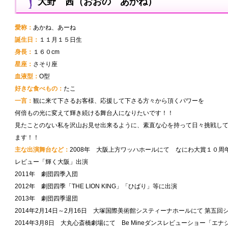
大野 茜（おおの あかね）
愛称：
あかね、あーね
誕生日：
１１月１５日生
身長：
１６０cm
星座：
さそり座
血液型：
O型
好きな食べもの：
たこ
一言：
観に来て下さるお客様、応援して下さる方々から頂くパワーを
何倍もの光に変えて輝き続ける舞台人になりたいです！！
見たことのない私を沢山お見せ出来るように、素直な心を持って日々挑戦し
ます！！
主な出演舞台など：
2008年 大阪上方ワッハホールにて なにわ大賞１０周年
レビュー「輝く大阪」出演
2011年 劇団四季入団
2012年 劇団四季「THE LION KING」「ひばり」等に出演
2013年 劇団四季退団
2014年2月14日～2月16日 大塚国際美術館システィーナホールにて 第五
2014年3月8日 大丸心斎橋劇場にて Be Mineダンスレビューショー「エナ