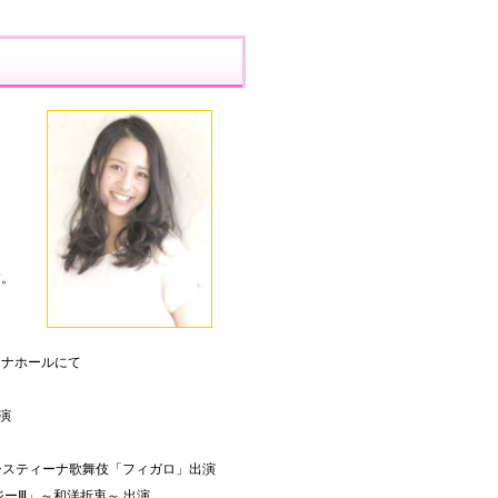
す。
ィーナホールにて
演
回システィーナ歌舞伎「フィガロ」出演
ジーⅢ」～和洋折衷～ 出演