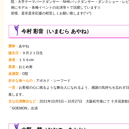
院・大手テーマパークダンサー・NHKバックダンサー・ダンスショー・レビ
画にモデル・各種イベントの出演等々で活躍しています☆
皆様、是非是非応援の程宜しくお願い致します(^○^)
今村 彩音（いまむら あやね）
愛称：
あやね
誕生日：
９月２１日生
身長：
１５６cm
星座：
おとめ座
血液型：
O型
好きな食べもの：
アボカド・シーフード
一言：
お客様の心に残るような舞台人になれるよう、感謝の気持ちを忘れず
進します。
主な出演舞台など：
2021年10月5日～10月27日 大阪松竹座にて 十月花形
「GOEMON」出演