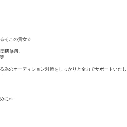
るそこの貴女☆
劇団研修所、
等
る為のオーディション対策をしっかりと全力でサポートいたし
・
にetc…