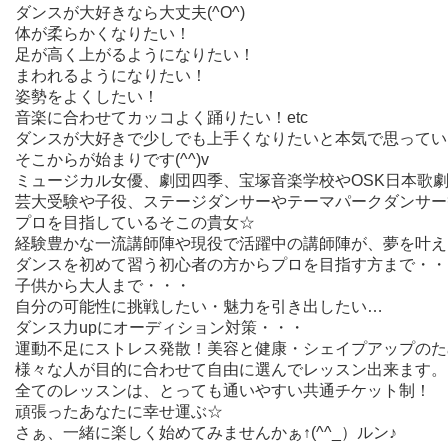
ダンスが大好きなら大丈夫(^O^)
体が柔らかくなりたい！
足が高く上がるようになりたい！
まわれるようになりたい！
姿勢をよくしたい！
音楽に合わせてカッコよく踊りたい！etc
ダンスが大好きで少しでも上手くなりたいと本気で思ってい
そこからが始まりです(^^)v
ミュージカル女優、劇団四季、宝塚音楽学校やOSK日本歌
芸大受験や子役、ステージダンサーやテーマパークダンサー
プロを目指しているそこの貴女☆
経験豊かな一流講師陣や現役で活躍中の講師陣が、夢を叶え
ダンスを初めて習う初心者の方からプロを目指す方まで・・
子供から大人まで・・・
自分の可能性に挑戦したい・魅力を引き出したい…
ダンス力upにオーディション対策・・・
運動不足にストレス発散！美容と健康・シェイプアップのため
様々な人が目的に合わせて自由に選んでレッスン出来ます。
全てのレッスンは、とっても通いやすい共通チケット制！
頑張ったあなたに幸せ運ぶ☆
さぁ、一緒に楽しく始めてみませんかぁ↑(^^_）ルン♪