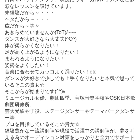
彩なレッスンを設けています。
未経験だから～・・・
ヘタだから～・・・
歳だから～等々
あきらめていませんか(ToT)/~~~
ダンスが大好きなら大丈夫(^O^)
体が柔らかくなりたい！
足が高く上がるようになりたい！
まわれるようになりたい！
姿勢をよくしたい！
音楽に合わせてカッコよく踊りたい！etc
ダンスが大好きで少しでも上手くなりたいと本気で思って
いるそこの貴女☆
そこからが始まりです(^^)v
ミュージカル女優、劇団四季、宝塚音楽学校やOSK日本歌
劇団研修所、
芸大受験や子役、ステージダンサーやテーマパークダンサ
ー等
プロを目指しているそこの貴女☆
経験豊かな一流講師陣や現役で活躍中の講師陣が、夢を叶
える為のオーディション対策をしっかりと全力でサポート