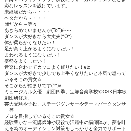
彩なレッスンを設けています。
未経験だから～・・・
ヘタだから～・・・
歳だから～等々
あきらめていませんか(ToT)/~~~
ダンスが大好きなら大丈夫(^O^)
体が柔らかくなりたい！
足が高く上がるようになりたい！
まわれるようになりたい！
姿勢をよくしたい！
音楽に合わせてカッコよく踊りたい！etc
ダンスが大好きで少しでも上手くなりたいと本気で思って
いるそこの貴女☆
そこからが始まりです(^^)v
ミュージカル女優、劇団四季、宝塚音楽学校やOSK日本歌
劇団研修所、
芸大受験や子役、ステージダンサーやテーマパークダンサ
ー等
プロを目指しているそこの貴女☆
経験豊かな一流講師陣や現役で活躍中の講師陣が、夢を叶
える為のオーディション対策をしっかりと全力でサポート