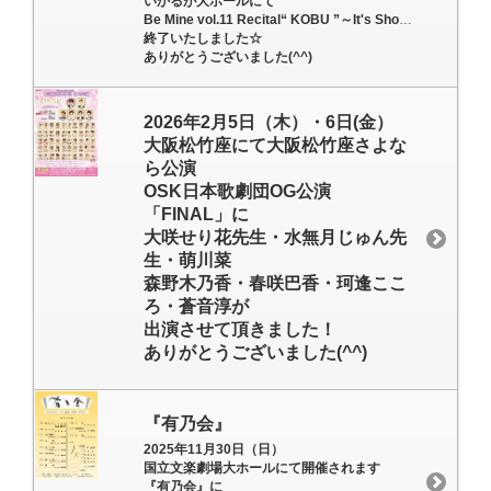
いかるが大ホールにて
Be Mine vol.11 Recital“ KOBU ”～It's Show Time～
終了いたしました☆
ありがとうございました(^^)
2026年2月5日（木）・6日(金）
大阪松竹座にて大阪松竹座さよな
ら公演
OSK日本歌劇団OG公演
「FINAL」に
大咲せり花先生・水無月じゅん先
生・萌川菜
森野木乃香・春咲巴香・珂逢ここ
ろ・蒼音淳が
出演させて頂きました！
ありがとうございました(^^)
『有乃会』
2025年11月30日（日）
国立文楽劇場大ホールにて開催されます
『有乃会』に