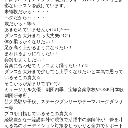
彩なレッスンを設けています。
未経験だから～・・・
ヘタだから～・・・
歳だから～等々
あきらめていませんか(ToT)/~~~
ダンスが大好きなら大丈夫(^O^)
体が柔らかくなりたい！
足が高く上がるようになりたい！
まわれるようになりたい！
姿勢をよくしたい！
音楽に合わせてカッコよく踊りたい！etc
ダンスが大好きで少しでも上手くなりたいと本気で思って
いるそこの貴女☆
そこからが始まりです(^^)v
ミュージカル女優、劇団四季、宝塚音楽学校やOSK日本歌
劇団研修所、
芸大受験や子役、ステージダンサーやテーマパークダンサ
ー等
プロを目指しているそこの貴女☆
経験豊かな一流講師陣や現役で活躍中の講師陣が、夢を叶
える為のオーディション対策をしっかりと全力でサポート