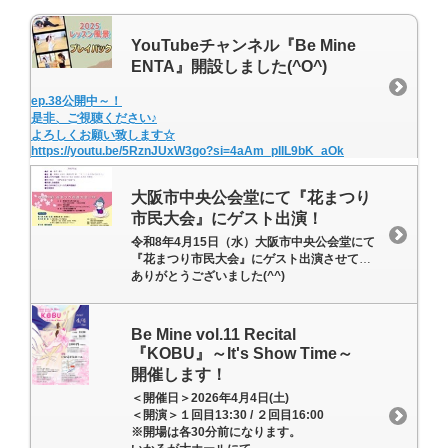
YouTubeチャンネル『Be Mine
ENTA』開設しました(^O^)
ep.38公開中～！
是非、ご視聴ください♪
よろしくお願い致します☆
https://youtu.be/5RznJUxW3go?si=4aAm_plIL9bK_aOk
大阪市中央公会堂にて『花まつり
市民大会』にゲスト出演！
令和8年4月15日（水）大阪市中央公会堂にて
『花まつり市民大会』にゲスト出演させていただきました！
ありがとうございました(^^)
Be Mine vol.11 Recital
『KOBU』～It's Show Time～
開催します！
＜開催日＞2026年4月4日(土)
＜開演＞１回目13:30 / ２回目16:00
※開場は各30分前になります。