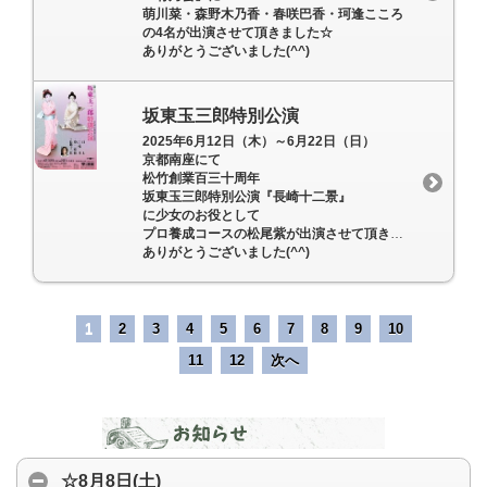
萌川菜・森野木乃香・春咲巴香・珂逢こころ
の4名が出演させて頂きました☆
ありがとうございました(^^)
坂東玉三郎特別公演
2025年6月12日（木）～6月22日（日）
京都南座にて
松竹創業百三十周年
坂東玉三郎特別公演『長崎十二景』
に少女のお役として
プロ養成コースの松尾紫が出演させて頂きました☆
ありがとうございました(^^)
1
2
3
4
5
6
7
8
9
10
11
12
次へ
☆8月8日(土)