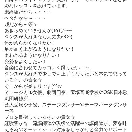
彩なレッスンを設けています。
未経験だから～・・・
ヘタだから～・・・
歳だから～等々
あきらめていませんか(ToT)/~~~
ダンスが大好きなら大丈夫(^O^)
体が柔らかくなりたい！
足が高く上がるようになりたい！
まわれるようになりたい！
姿勢をよくしたい！
音楽に合わせてカッコよく踊りたい！etc
ダンスが大好きで少しでも上手くなりたいと本気で思って
いるそこの貴女☆
そこからが始まりです(^^)v
ミュージカル女優、劇団四季、宝塚音楽学校やOSK日本歌
劇団研修所、
芸大受験や子役、ステージダンサーやテーマパークダンサ
ー等
プロを目指しているそこの貴女☆
経験豊かな一流講師陣や現役で活躍中の講師陣が、夢を叶
える為のオーディション対策をしっかりと全力でサポート