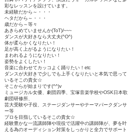
彩なレッスンを設けています。
未経験だから～・・・
ヘタだから～・・・
歳だから～等々
あきらめていませんか(ToT)/~~~
ダンスが大好きなら大丈夫(^O^)
体が柔らかくなりたい！
足が高く上がるようになりたい！
まわれるようになりたい！
姿勢をよくしたい！
音楽に合わせてカッコよく踊りたい！etc
ダンスが大好きで少しでも上手くなりたいと本気で思って
いるそこの貴女☆
そこからが始まりです(^^)v
ミュージカル女優、劇団四季、宝塚音楽学校やOSK日本歌
劇団研修所、
芸大受験や子役、ステージダンサーやテーマパークダンサ
ー等
プロを目指しているそこの貴女☆
経験豊かな一流講師陣や現役で活躍中の講師陣が、夢を叶
える為のオーディション対策をしっかりと全力でサポート