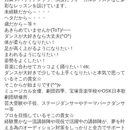
彩なレッスンを設けています。
未経験だから～・・・
ヘタだから～・・・
歳だから～等々
あきらめていませんか(ToT)/~~~
ダンスが大好きなら大丈夫(^O^)
体が柔らかくなりたい！
足が高く上がるようになりたい！
まわれるようになりたい！
姿勢をよくしたい！
音楽に合わせてカッコよく踊りたい！etc
ダンスが大好きで少しでも上手くなりたいと本気で思って
いるそこの貴女☆
そこからが始まりです(^^)v
ミュージカル女優、劇団四季、宝塚音楽学校やOSK日本歌
劇団研修所、
芸大受験や子役、ステージダンサーやテーマパークダンサ
ー等
プロを目指しているそこの貴女☆
経験豊かな一流講師陣や現役で活躍中の講師陣が、夢を叶
える為のオーディション対策をしっかりと全力でサポート