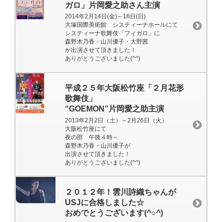
ガロ」片岡愛之助さん主演
2014年2月14日(金)～16日(日)
大塚国際美術館 システィーナホールにて
システィーナ歌舞伎「フィガロ」に
森野木乃香・山川優子・大野茜
が出演させて頂きました！
ありがとうございました(^^)
平成２５年大阪松竹座「２月花形
歌舞伎」
“GOEMON”片岡愛之助主演
2013年2月2日（土）～2月26日（火）
大阪松竹座にて
夜の部 午後４時～
森野木乃香・山川優子が
出演させて頂きました！
ありがとうございました(^^)
２０１２年！雲川詩織ちゃんが
USJに合格しました☆
おめでとうございます(^○^)