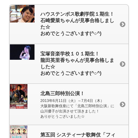
ハウステンボス歌劇学院１期生！
石崎愛菜ちゃんが見事合格しまし
た☆
おめでとうございます(^○^)
宝塚音楽学校１０１期生！
龍田英里香ちゃんが見事合格しま
した☆
おめでとうございます(^○^)
北島三郎特別公演！
2013年6月11日（火）～7月4日（木）
大阪新歌舞伎座にて「北島三郎特別公演」に
山川優子が出演させて頂きました！
ありがとうございました☆
第五回 システィーナ歌舞伎「フィ