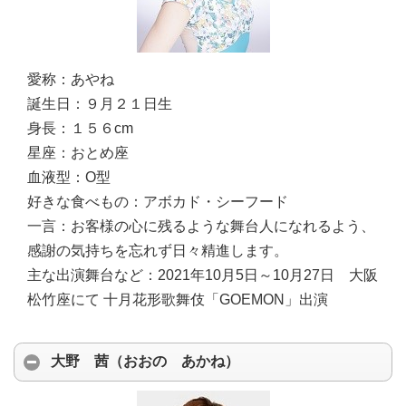
愛称：
あやね
誕生日：
９月２１日生
身長：
１５６cm
星座：
おとめ座
血液型：
O型
好きな食べもの：
アボカド・シーフード
一言：
お客様の心に残るような舞台人になれるよう、
感謝の気持ちを忘れず日々精進します。
主な出演舞台など：
2021年10月5日～10月27日 大阪
松竹座にて 十月花形歌舞伎「GOEMON」出演
大野 茜（おおの あかね）