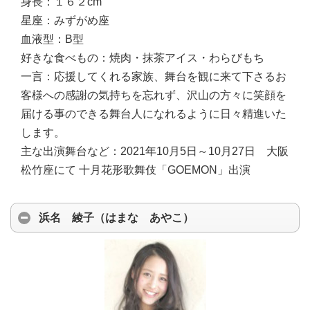
身長：
１６２cm
星座：
みずがめ座
血液型：
B型
好きな食べもの：
焼肉・抹茶アイス・わらびもち
一言：
応援してくれる家族、舞台を観に来て下さるお
客様への感謝の気持ちを忘れず、沢山の方々に笑顔を
届ける事のできる舞台人になれるように日々精進いた
します。
主な出演舞台など：
2021年10月5日～10月27日 大阪
松竹座にて 十月花形歌舞伎「GOEMON」出演
浜名 綾子（はまな あやこ）