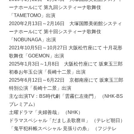
ーナホールにて 第九回システィーナ歌舞伎
「TAMETOMO」出演
2020年2月13日～2月16日 大塚国際美術館システィ
ーナホールにて 第十回システィーナ歌舞伎
「NOBUNAGA」出演
2021年10月5日～10月27日 大阪松竹座にて 十月花形
歌舞伎「GOEMON」出演
2025年1月3日～1月8日 大阪松竹座にて 坂東玉三郎
初春お年玉公演「長崎十二景」出演
2025年6月12日～6月22日 京都南座にて 坂東玉三郎
特別公演「長崎十二景」出演
主な出演TV：
BS時代劇「雲霧仁左衛門」 （NHK-BS
プレミアム）
土曜ドラマ「夫婦善哉」 （NHK）
ドラマスペシャル「だましゑ歌麿Ⅲ」 （テレビ朝日）
「鬼平犯科帳スペシャル 見張りの糸」 （フジテレ