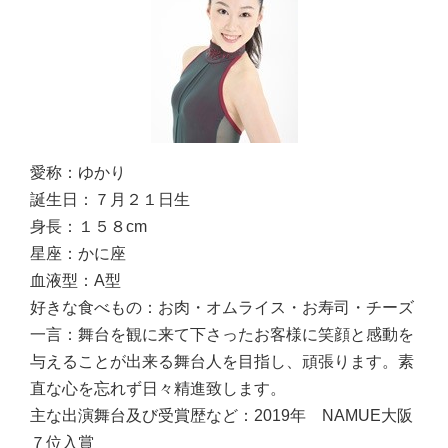
愛称：
ゆかり
誕生日：
７月２１日生
身長：
１５８cm
星座：
かに座
血液型：
A型
好きな食べもの：
お肉・オムライス・お寿司・チーズ
一言：
舞台を観に来て下さったお客様に笑顔と感動を
与えることが出来る舞台人を目指し、頑張ります。素
直な心を忘れず日々精進致します。
主な出演舞台及び受賞歴など：
2019年 NAMUE大阪
７位入賞