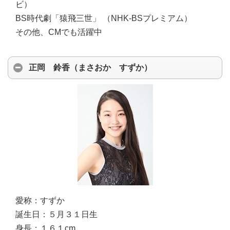
ビ）
BS時代劇「猿飛三世」 （NHK-BSプレミアム）
その他、CMでも活躍中
正岡 鈴香（まさおか すずか）
愛称：
すずか
誕生日：
５月３１日生
身長：
１６１cm