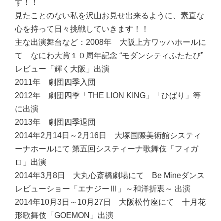
す！！
見たことのない私を沢山お見せ出来るように、素直な
心を持って日々挑戦していきます！！
主な出演舞台など：
2008年 大阪上方ワッハホールに
て なにわ大賞１０周年記念 “モダンシティふたたび”
レビュー「輝く大阪」出演
2011年 劇団四季入団
2012年 劇団四季「THE LION KING」「ひばり」等
に出演
2013年 劇団四季退団
2014年2月14日～2月16日 大塚国際美術館システィ
ーナホールにて 第五回システィーナ歌舞伎「フィガ
ロ」出演
2014年3月8日 大丸心斎橋劇場にて Be Mineダンス
レビューショー「エナジーⅢ」～和洋折衷～ 出演
2014年10月3日～10月27日 大阪松竹座にて 十月花
形歌舞伎「GOEMON」出演