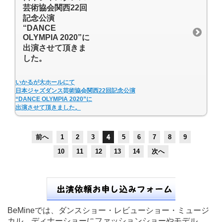
芸術協会関西22回
記念公演
“DANCE
OLYMPIA 2020”に
出演させて頂きま
した。
いかるが大ホールにて
日本ジャズダンス芸術協会関西22回記念公演
“DANCE OLYMPIA 2020”に
出演させて頂きました。
前へ
1
2
3
4
5
6
7
8
9
10
11
12
13
14
次へ
BeMineでは、ダンスショー・レビューショー・ミュージ
カル、ディナーショーにファッションショーやモデル、