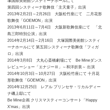
塚国際美術館システィーナホールにて
第四回システィーナ歌舞伎「主天童子」出演
2013年2月2日～2月26日 大阪松竹座にて 二月花形
歌舞伎「GOEMON」出演
2013年6月11日～7月4日 大阪新歌舞伎座にて 「北
島三郎特別公演」出演
2014年2月14日～2月16日 大塚国際美術館システィ
ーナホールにて 第五回システィーナ歌舞伎「フィガ
ロ」出演
2014年3月8日 大丸心斎橋劇場にて Be Mineダンス
レビューショー「エナジーⅢ」～和洋折衷～ 出演
2014年10月3日～10月27日 大阪松竹座にて 十月花
形歌舞伎「GOEMON」出演
2014年12月25日 レアル プリンセサ・リカルディー
ナ磯上邸にて
Be Mine企画 クリスマスティーコンサート「Happy
X'mas」出演