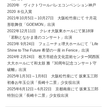
2020年 ヴィクトワールバレエコンベンション神戸
2020 ８位入賞
2021年10月5日～10月27日 大阪松竹座にて 十月花
形歌舞伎「GOEMON」出演
2022年12月11日 クレオ大阪東ホールにて第18弾
「若駒となかま達のコンサート」出演
2023年 9月24日 フェニーチェ堺大ホールにて「Life
Shine to The Future 希望の一座 in Fenice」出演
2024年 2月24日 枚方市総合文化芸術センター関西医
大大ホールにて和太鼓 雅『30周年記念コンサート守
破離』出演
2025年1月3日～1月8日 大阪松竹座にて 坂東玉三郎
初春お年玉公演「長崎十二景」少女役出演
2025年6月12日～6月22日 京都南座にて 坂東玉三郎
特別公演「長崎十二景」少女役出演