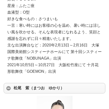
星座：
ふたご座
血液型：
O型
好きな食べもの：
さつまいも
一言：
寒い時にはお客様の心を温め、暑い時には涼し
い風を吹かせる。そんな表現者になれるよう、笑顔と
感謝を忘れずに日々精進いたします。
主な出演舞台など：
2020年2月13日～2月16日 大塚
国際美術館システィーナホールにて 第十回システィー
ナ歌舞伎「NOBUNAGA」出演
2021年10月5日～10月27日 大阪松竹座にて 十月花
形歌舞伎「GOEMON」出演
松尾 紫（まつお ゆかり）