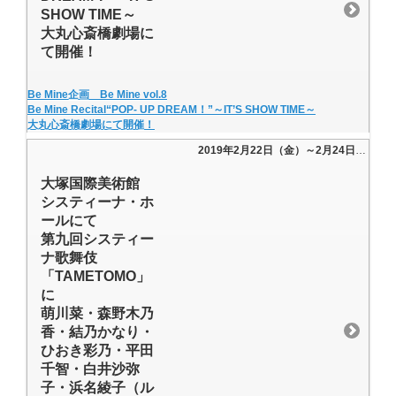
SHOW TIME～
大丸心斎橋劇場に
て開催！
Be Mine企画 Be Mine vol.8
Be Mine Recital“POP- UP DREAM！”～IT’S SHOW TIME～
大丸心斎橋劇場にて開催！
2019年2月22日（金）～2月24日(日)
大塚国際美術館
システィーナ・ホ
ールにて
第九回システィー
ナ歌舞伎
「TAMETOMO」
に
萌川菜・森野木乃
香・結乃かなり・
ひおき彩乃・平田
千智・白井沙弥
子・浜名綾子（ル