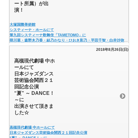
ート所属）が出
演！
大塚国際美術館
システィーナ・ホールにて
第九回システィーナ歌舞伎「TAMETOMO」に
萌川菜・森野木乃香・結乃かなり・ひおき彩乃・平田千智・白井沙弥子・浜名綾子（ルート所属）が出演！
2018年8月26日(日)
高槻現代劇場 中ホ
ールにて
日本ジャズダンス
芸術協会関西２１
回記念公演
“夏” ～ DANCE！
～に
出演させて頂きま
した☆
高槻現代劇場 中ホールにて
日本ジャズダンス芸術協会関西２１回記念公演