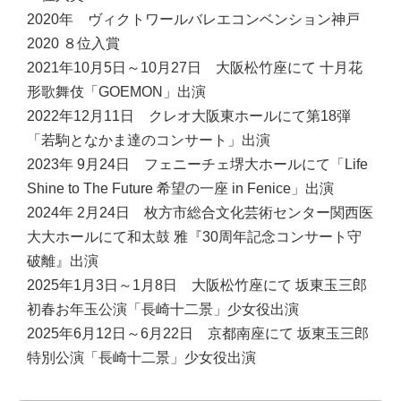
2020年 ヴィクトワールバレエコンベンション神戸
2020 ８位入賞
2021年10月5日～10月27日 大阪松竹座にて 十月花
形歌舞伎「GOEMON」出演
2022年12月11日 クレオ大阪東ホールにて第18弾
「若駒となかま達のコンサート」出演
2023年 9月24日 フェニーチェ堺大ホールにて「Life
Shine to The Future 希望の一座 in Fenice」出演
2024年 2月24日 枚方市総合文化芸術センター関西医
大大ホールにて和太鼓 雅『30周年記念コンサート守
破離』出演
2025年1月3日～1月8日 大阪松竹座にて 坂東玉三郎
初春お年玉公演「長崎十二景」少女役出演
2025年6月12日～6月22日 京都南座にて 坂東玉三郎
特別公演「長崎十二景」少女役出演