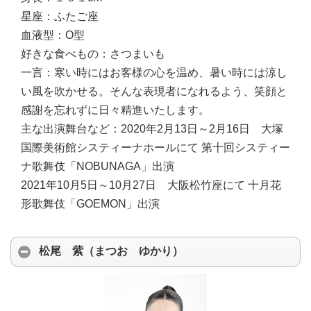
星座：
ふたご座
血液型：
O型
好きな食べもの：
さつまいも
一言：
寒い時にはお客様の心を温め、暑い時には涼し
い風を吹かせる。そんな表現者になれるよう、笑顔と
感謝を忘れずに日々精進いたします。
主な出演舞台など：
2020年2月13日～2月16日 大塚
国際美術館システィーナホールにて 第十回システィー
ナ歌舞伎「NOBUNAGA」出演
2021年10月5日～10月27日 大阪松竹座にて 十月花
形歌舞伎「GOEMON」出演
松尾 紫（まつお ゆかり）