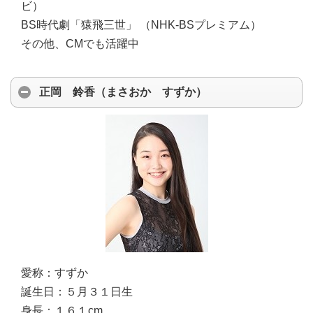
ビ）
BS時代劇「猿飛三世」 （NHK-BSプレミアム）
その他、CMでも活躍中
正岡 鈴香（まさおか すずか）
愛称：
すずか
誕生日：
５月３１日生
身長：
１６１cm