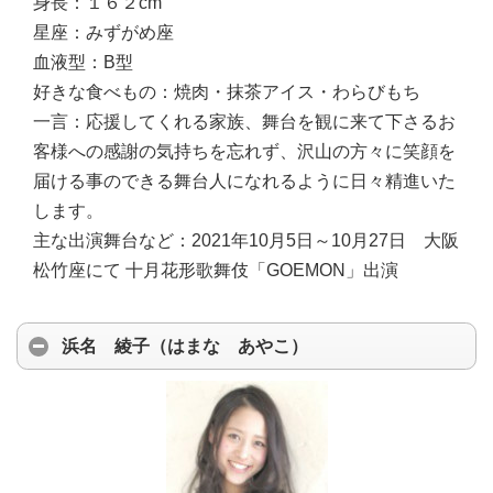
身長：
１６２cm
星座：
みずがめ座
血液型：
B型
好きな食べもの：
焼肉・抹茶アイス・わらびもち
一言：
応援してくれる家族、舞台を観に来て下さるお
客様への感謝の気持ちを忘れず、沢山の方々に笑顔を
届ける事のできる舞台人になれるように日々精進いた
します。
主な出演舞台など：
2021年10月5日～10月27日 大阪
松竹座にて 十月花形歌舞伎「GOEMON」出演
浜名 綾子（はまな あやこ）