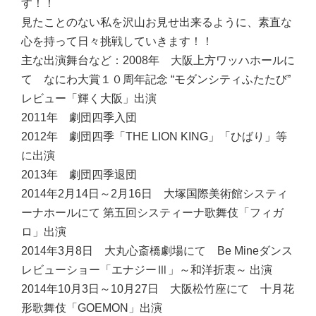
す！！
見たことのない私を沢山お見せ出来るように、素直な
心を持って日々挑戦していきます！！
主な出演舞台など：
2008年 大阪上方ワッハホールに
て なにわ大賞１０周年記念 “モダンシティふたたび”
レビュー「輝く大阪」出演
2011年 劇団四季入団
2012年 劇団四季「THE LION KING」「ひばり」等
に出演
2013年 劇団四季退団
2014年2月14日～2月16日 大塚国際美術館システィ
ーナホールにて 第五回システィーナ歌舞伎「フィガ
ロ」出演
2014年3月8日 大丸心斎橋劇場にて Be Mineダンス
レビューショー「エナジーⅢ」～和洋折衷～ 出演
2014年10月3日～10月27日 大阪松竹座にて 十月花
形歌舞伎「GOEMON」出演