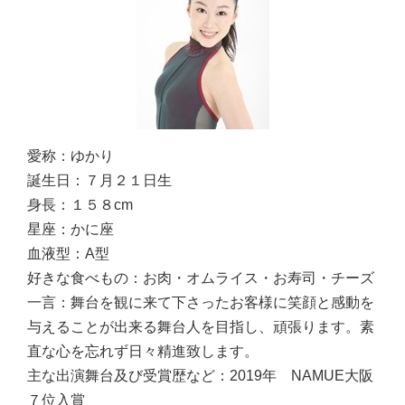
愛称：
ゆかり
誕生日：
７月２１日生
身長：
１５８cm
星座：
かに座
血液型：
A型
好きな食べもの：
お肉・オムライス・お寿司・チーズ
一言：
舞台を観に来て下さったお客様に笑顔と感動を
与えることが出来る舞台人を目指し、頑張ります。素
直な心を忘れず日々精進致します。
主な出演舞台及び受賞歴など：
2019年 NAMUE大阪
７位入賞