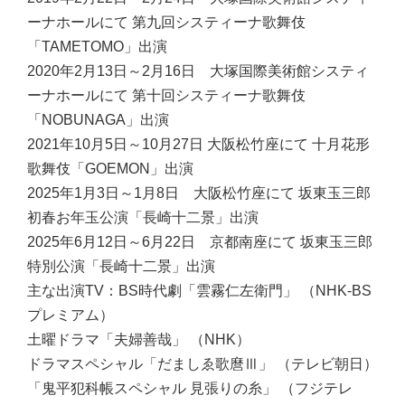
ーナホールにて 第九回システィーナ歌舞伎
「TAMETOMO」出演
2020年2月13日～2月16日 大塚国際美術館システィ
ーナホールにて 第十回システィーナ歌舞伎
「NOBUNAGA」出演
2021年10月5日～10月27日 大阪松竹座にて 十月花形
歌舞伎「GOEMON」出演
2025年1月3日～1月8日 大阪松竹座にて 坂東玉三郎
初春お年玉公演「長崎十二景」出演
2025年6月12日～6月22日 京都南座にて 坂東玉三郎
特別公演「長崎十二景」出演
主な出演TV：
BS時代劇「雲霧仁左衛門」 （NHK-BS
プレミアム）
土曜ドラマ「夫婦善哉」 （NHK）
ドラマスペシャル「だましゑ歌麿Ⅲ」 （テレビ朝日）
「鬼平犯科帳スペシャル 見張りの糸」 （フジテレ