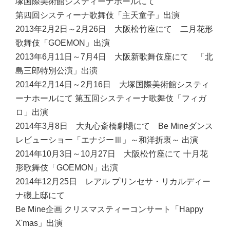
塚国際美術館システィーナホールにて
第四回システィーナ歌舞伎「主天童子」出演
2013年2月2日～2月26日 大阪松竹座にて 二月花形
歌舞伎「GOEMON」出演
2013年6月11日～7月4日 大阪新歌舞伎座にて 「北
島三郎特別公演」出演
2014年2月14日～2月16日 大塚国際美術館システィ
ーナホールにて 第五回システィーナ歌舞伎「フィガ
ロ」出演
2014年3月8日 大丸心斎橋劇場にて Be Mineダンス
レビューショー「エナジーⅢ」～和洋折衷～ 出演
2014年10月3日～10月27日 大阪松竹座にて 十月花
形歌舞伎「GOEMON」出演
2014年12月25日 レアル プリンセサ・リカルディー
ナ磯上邸にて
Be Mine企画 クリスマスティーコンサート「Happy
X'mas」出演