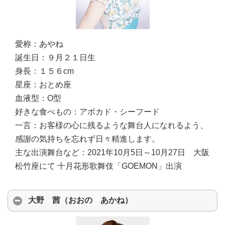
愛称：
あやね
誕生日：
９月２１日生
身長：
１５６cm
星座：
おとめ座
血液型：
O型
好きな食べもの：
アボカド・シーフード
一言：
お客様の心に残るような舞台人になれるよう、
感謝の気持ちを忘れず日々精進します。
主な出演舞台など：
2021年10月5日～10月27日 大阪
松竹座にて 十月花形歌舞伎「GOEMON」出演
大野 茜（おおの あかね）