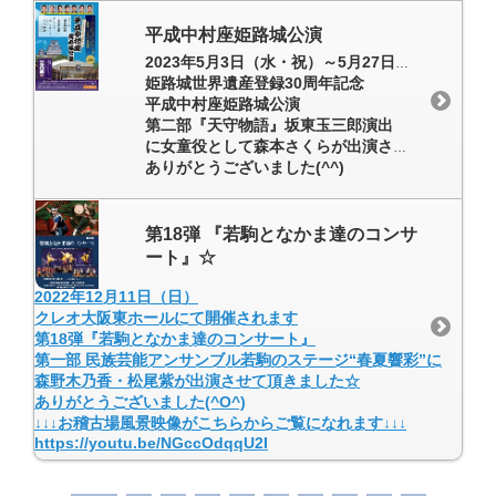
平成中村座姫路城公演
2023年5月3日（水・祝）～5月27日（土）
姫路城世界遺産登録30周年記念
平成中村座姫路城公演
第二部『天守物語』坂東玉三郎演出
に女童役として森本さくらが出演させて頂きました☆
ありがとうございました(^^)
第18弾 『若駒となかま達のコンサ
ート』☆
2022年12月11日（日）
クレオ大阪東ホールにて開催されます
第18弾『若駒となかま達のコンサート』
第一部 民族芸能アンサンブル若駒のステージ“春夏響彩”に
森野木乃香・松尾紫が出演させて頂きました☆
ありがとうございました(^O^)
↓↓↓お稽古場風景映像がこちらからご覧になれます↓↓↓
https://youtu.be/NGccOdqqU2I