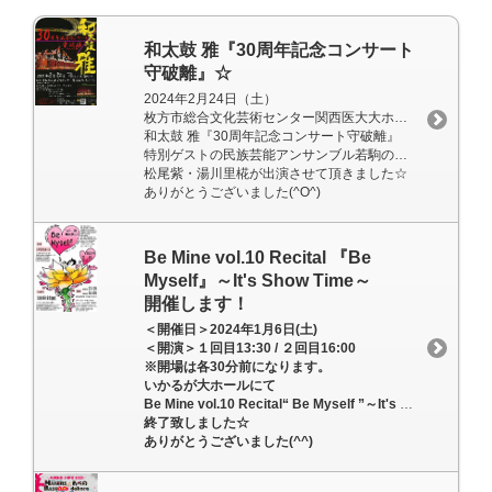
和太鼓 雅『30周年記念コンサート
守破離』☆
2024年2月24日（土）
枚方市総合文化芸術センター関西医大大ホールにて開催されました
和太鼓 雅『30周年記念コンサート守破離』
特別ゲストの民族芸能アンサンブル若駒のステージ“春夏響彩”に
松尾紫・湯川里椛が出演させて頂きました☆
ありがとうございました(^O^)
Be Mine vol.10 Recital 『Be
Myself』～It's Show Time～
開催します！
＜開催日＞2024年1月6日(土)
＜開演＞１回目13:30 / ２回目16:00
※開場は各30分前になります。
いかるが大ホールにて
Be Mine vol.10 Recital“ Be Myself ”～It's Show Time～
終了致しました☆
ありがとうございました(^^)