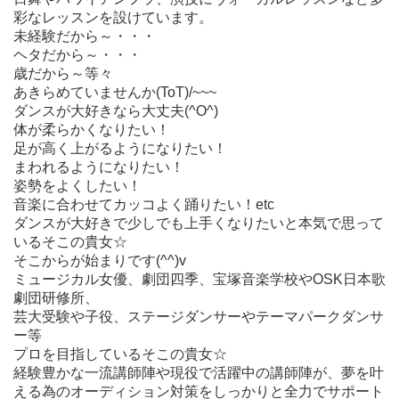
彩なレッスンを設けています。
未経験だから～・・・
ヘタだから～・・・
歳だから～等々
あきらめていませんか(ToT)/~~~
ダンスが大好きなら大丈夫(^O^)
体が柔らかくなりたい！
足が高く上がるようになりたい！
まわれるようになりたい！
姿勢をよくしたい！
音楽に合わせてカッコよく踊りたい！etc
ダンスが大好きで少しでも上手くなりたいと本気で思って
いるそこの貴女☆
そこからが始まりです(^^)v
ミュージカル女優、劇団四季、宝塚音楽学校やOSK日本歌
劇団研修所、
芸大受験や子役、ステージダンサーやテーマパークダンサ
ー等
プロを目指しているそこの貴女☆
経験豊かな一流講師陣や現役で活躍中の講師陣が、夢を叶
える為のオーディション対策をしっかりと全力でサポート