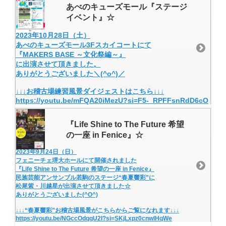
あべのキューズモール『ステージ
イベント』☆
2023年10月28日（土）
あべのキューズモール3Fスカイコートにて
『MAKERS BASE ～文化祭編～』
に出演させて頂きました。
ありがとうございました＼(^o^)／
↓↓↓お稽古場練習風景ダイジェストはこちら↓↓↓
https://youtu.be/mFQA20iMezU?si=F5-_RPFFsnRdD6cO
『Life Shine to The Future 希望
の一座 in Fenice』☆
2023年9月24日（日）
フェニーチェ堺大ホールにて開催されました
『Life Shine to The Future 希望の一座 in Fenice』
民族芸能アンサンブル若駒のステージ“春夏響彩”に
松尾紫・川越星が出演させて頂きました☆
ありがとうございました(^O^)
↓↓↓“春夏響彩”お稽古場風景がこちらからご覧になれます↓↓↓
https://youtu.be/NGccOdqqU2I?si=SKjLxpz0cnwlHqWe