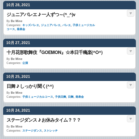
10月 28, 2021
ジュニアバレエ ♪ 一人ずつ～(^_^)v
By
Be Mine
Categories:
キッズバレエ
,
ジュニアバレエ
,
バレエ
,
子供ミュージカル
コース
,
発表会
10月 27, 2021
十月花形歌舞伎『GOEMON』☆本日千穐楽(^O^)
By
Be Mine
Categories:
公演
10月 25, 2021
日舞 ♪ しっかり聞く(^^)
By
Be Mine
Categories:
子供ミュージカルコース
,
子供日舞
,
日舞
,
発表会
10月 24, 2021
ステージダンス ♪ お休みタイム？？？
By
Be Mine
Categories:
ステージダンス
,
ストレッチ