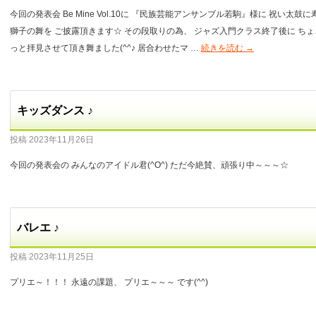
今回の発表会 Be Mine Vol.10に 『民族芸能アンサンブル若駒』様に 祝い太鼓に
獅子の舞を ご披露頂きます☆ その段取りの為、 ジャズ入門クラス終了後に ちょ
っと拝見させて頂き舞ました(^^♪ 居合わせたマ …
続きを読む
→
キッズダンス ♪
投稿
2023年11月26日
今回の発表会の みんなのアイドル君(^O^) ただ今絶賛、頑張り中～～～☆
バレエ ♪
投稿
2023年11月25日
プリエ～！！！ 永遠の課題、 プリエ～～～ です(^^)