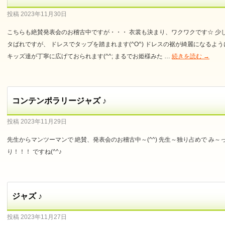
投稿
2023年11月30日
こちらも絶賛発表会のお稽古中ですが・・・ 衣裳も決まり、ワクワクです☆ 少
タばれですが、 ドレスでタップを踏まれます(^O^) ドレスの裾が綺麗になるよう
キッズ達が丁寧に広げておられます(^^; まるでお姫様みた …
続きを読む
→
コンテンポラリージャズ ♪
投稿
2023年11月29日
先生からマンツーマンで 絶賛、発表会のお稽古中～(^^) 先生～独り占めで み～
り！！！ ですね(^^♪
ジャズ ♪
投稿
2023年11月27日