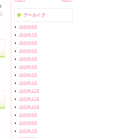
寿
こ
アーカイブ
2026年8月
2026年7月
2026年6月
2026年5月
2026年4月
2026年3月
2026年2月
2026年1月
2025年12月
2025年11月
2025年10月
2025年9月
2025年8月
2025年7月