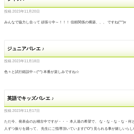
投稿
2023年11月20日
みんなで協力し合って 頑張り中～！！！ 信頼関係の構築、、、 ですね(^^)v
ジュニアバレエ ♪
投稿
2023年11月18日
色々と試行錯誤中～(^^) 本番が楽しみですね☆
英語でキッズバレエ ♪
投稿
2023年11月17日
ただ今、発表会のお稽古中ですが・・・ 本人達の希望で、 な・な・な・な・何と
人ずつ振りを踊って、 先生にご指導頂いています(^O^) 見られる事が嬉しいらし