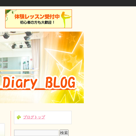
ブログトップ