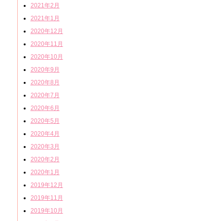
2021年2月
2021年1月
2020年12月
2020年11月
2020年10月
2020年9月
2020年8月
2020年7月
2020年6月
2020年5月
2020年4月
2020年3月
2020年2月
2020年1月
2019年12月
2019年11月
2019年10月