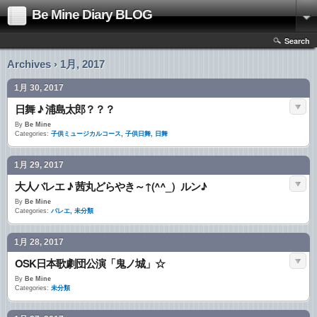
Be Mine Diary BLOG
Search
Archives › 1月, 2017
1月 30, 2017
日舞 ♪ 浦島太郎？？？
By
Be Mine
Categories:
子供ミュージカルコース
,
子供日舞
,
日舞
1月 29, 2017
大人バレエ ♪ 茜丸どらやき～↑(^^_）ルン♪
By
Be Mine
Categories:
バレエ
,
未分類
1月 28, 2017
OSK日本歌劇団公演「鬼ノ城」☆
By
Be Mine
Categories:
未分類