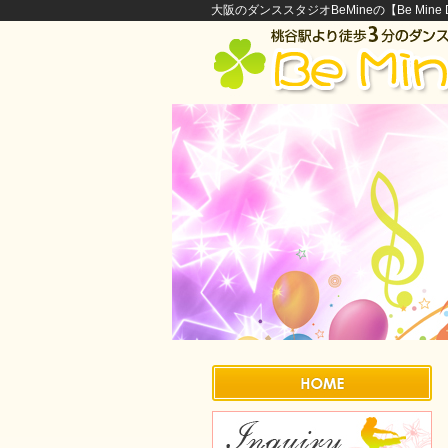
大阪のダンススタジオBeMineの【Be Mine Di