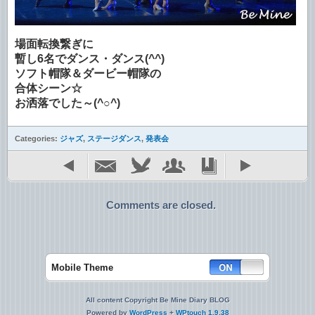
場面転換繋ぎに
暫し6名でダンス・ダンス(^^)
ソフト帽隊＆ダービー帽隊の
合体シーン☆
お洒落でした～(^○^)
Categories:
ジャズ
,
ステージダンス
,
発表会
Comments are closed.
Mobile Theme
All content Copyright Be Mine Diary BLOG
Powered by
WordPress
+
WPtouch 1.9.38