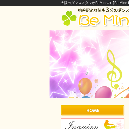
大阪のダンススタジオBeMineの【Be Mine Di