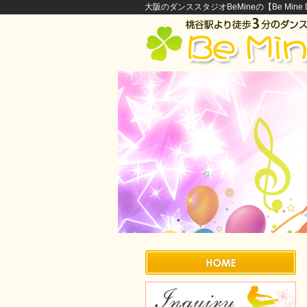
大阪のダンススタジオBeMineの【Be Mine Di