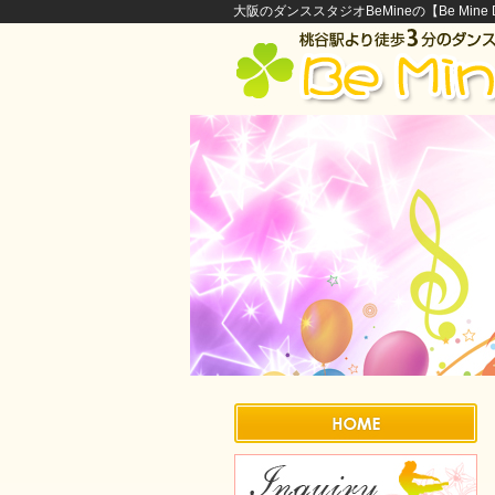
大阪のダンススタジオBeMineの【Be Mine Di