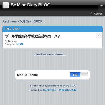
Be Mine Diary BLOG
Search
Archives › 5月 2nd, 2026
5月 2, 2026
プール学院高等学校総合芸術コース☆
By
Be Mine
Categories:
未分類
Load more entries...
Mobile Theme
All content Copyright Be Mine Diary BLOG
Powered by
WordPress
+
WPtouch 1.9.38