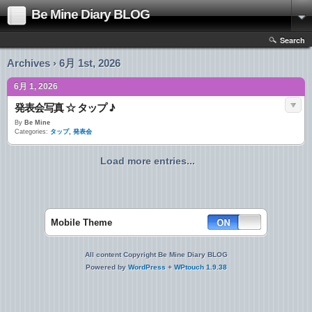
Be Mine Diary BLOG
Search
Archives › 6月 1st, 2026
6月 1, 2026
発表会写真 ☆ タップ ♪
By
Be Mine
Categories:
タップ
,
発表会
Load more entries...
Mobile Theme
All content Copyright Be Mine Diary BLOG
Powered by
WordPress
+
WPtouch 1.9.38