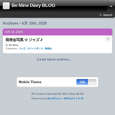
Be Mine Diary BLOG
Search
Archives › 6月 10th, 2026
6月 10, 2026
発表会写真 ☆ ジャズ ♪
By
Be Mine
Categories:
ジャズ
,
ステージダンス
,
発表会
Load more entries...
Mobile Theme
All content Copyright Be Mine Diary BLOG
Powered by
WordPress
+
WPtouch 1.9.38