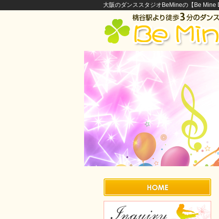
大阪のダンススタジオBeMineの【Be Mine Di